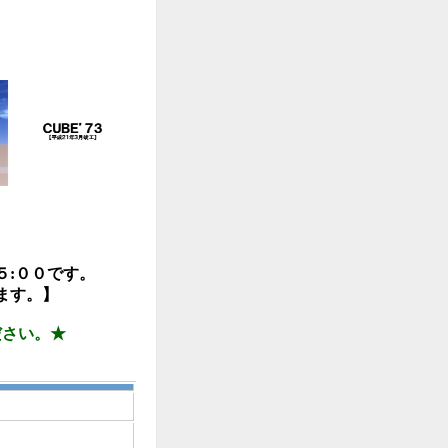
５:００です。
ます。】
ださい。★